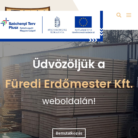
Üdvözöljük a
Füredi Erdőmester Kft.
weboldalán!
Bemutatkozás