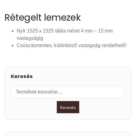
Rétegelt lemezek
Nyír 1525 x 1525 tábla méret 4 mm – 15 mm
vastagságig
Csúszásmentes, különböző vastagság rendelhető!
Keresés
Keresés
a
következőre:
Keresés