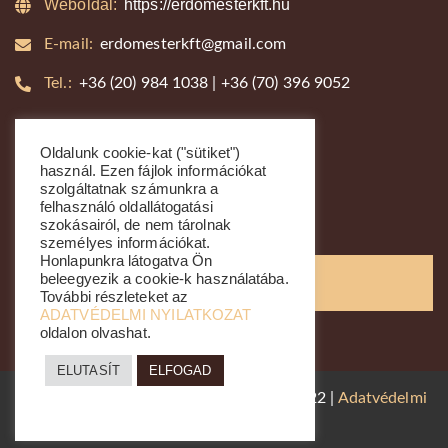
Weboldal:
https://erdomesterkft.hu
E-mail:
erdomesterkft@gmail.com
Tel.:
+36 (20) 984 1038 | +36 (70) 396 9052
Kapcsolat
Oldalunk cookie-kat ("sütiket")
használ. Ezen fájlok információkat
+36 (20) 984 1038
szolgáltatnak számunkra a
felhasználó oldallátogatási
+36 (70) 396 9052
szokásairól, de nem tárolnak
személyes információkat.
Honlapunkra látogatva Ön
beleegyezik a cookie-k használatába.
Kapcsolatfelvétel
További részleteket az
ADATVÉDELMI NYILATKOZAT
oldalon olvashat.
ELUTASÍT
ELFOGAD
Minden jog fenntartva. © In4Net Kft. 2022 |
Adatvédelmi
nyilatkozat
|
Impresszum