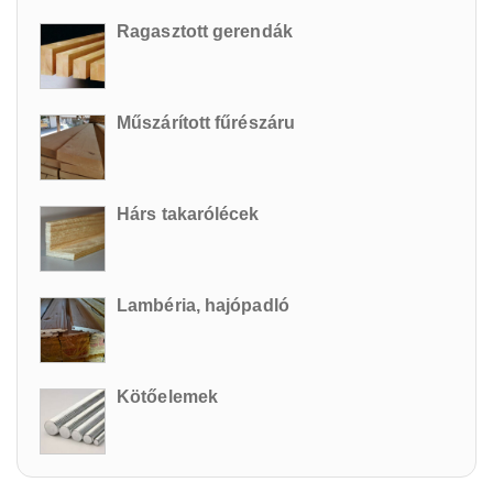
Ragasztott gerendák
Műszárított fűrészáru
Hárs takarólécek
Lambéria, hajópadló
Kötőelemek