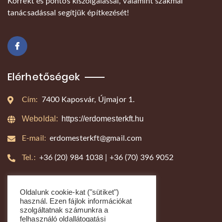
Korrekt és pontos kiszolgálással, valamint szakmai
tanácsadással segítjük építkezését!
Elérhetőségek
Cím:
7400 Kaposvár, Újmajor 1.
Weboldal:
https://erdomesterkft.hu
E-mail:
erdomesterkft@gmail.com
Tel.:
+36 (20) 984 1038 | +36 (70) 396 9052
Kapcsolat
Oldalunk cookie-kat ("sütiket")
használ. Ezen fájlok információkat
+36 (20) 984 1038
szolgáltatnak számunkra a
felhasználó oldallátogatási