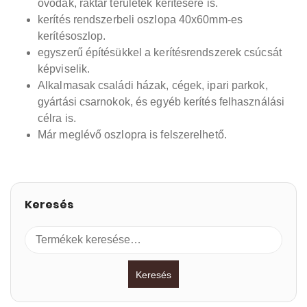
óvodák, raktár területek kerítésére is.
kerítés rendszerbeli oszlopa 40x60mm-es
kerítésoszlop.
egyszerű építésükkel a kerítésrendszerek csúcsát
képviselik.
Alkalmasak családi házak, cégek, ipari parkok,
gyártási csarnokok, és egyéb kerítés felhasználási
célra is.
Már meglévő oszlopra is felszerelhető.
Keresés
Keresés
a
következőre:
Keresés