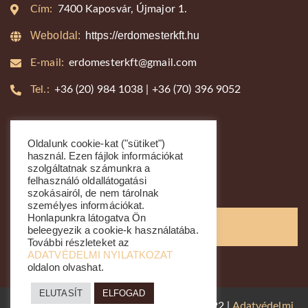
Cím:
7400 Kaposvár, Újmajor 1.
Weboldal:
https://erdomesterkft.hu
E-mail:
erdomesterkft@gmail.com
Tel.:
+36 (20) 984 1038 | +36 (70) 396 9052
Kapcsolat
Oldalunk cookie-kat ("sütiket")
+36 (20) 984 1038
használ. Ezen fájlok információkat
szolgáltatnak számunkra a
+36 (70) 396 9052
felhasználó oldallátogatási
szokásairól, de nem tárolnak
személyes információkat.
Honlapunkra látogatva Ön
Kapcsolatfelvétel
beleegyezik a cookie-k használatába.
További részleteket az
ADATVÉDELMI NYILATKOZAT
oldalon olvashat.
ELUTASÍT
ELFOGAD
Minden jog fenntartva. © In4Net Kft. 2022 |
Adatvédelmi