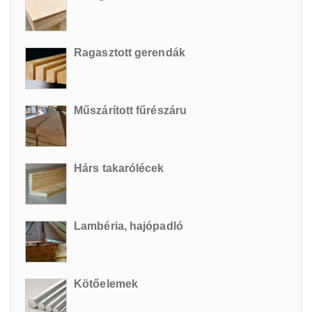
Ragasztott gerendák
Műszárított fűrészáru
Hárs takarólécek
Lambéria, hajópadló
Kötőelemek