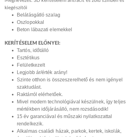
Megnevezés: 3D kerítéselem antracit és zöld színben és
kiegészítői
Belátásgátló szalag
Oszlopokkal
Beton lábazati elemekkel
KERÍTÉSELEM ELŐNYEI:
Tartós, időtálló
Esztétikus
Felületkezelt
Legjobb ár/érték arány!
Szinte otthon is összeszerelhető és nem igényel
szaktudást.
Raktárról elérhetőek.
Mivel modern technológiával készülnek, így teljes
mértékben időjárásálló, nem rozsdásodik!
15 év garanciával és műszaki nyilatkozattal
rendelkezik.
Alkalmas családi házak, parkok, kertek, iskolák,